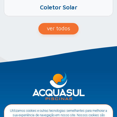
Coletor Solar
ver todos
Acompanhe nossas
Utilizamos cookies e outras tecnologias semelhantes para melhorar a
redes sociais
sua experiência de navegação em nosso site. Nossos cookies são